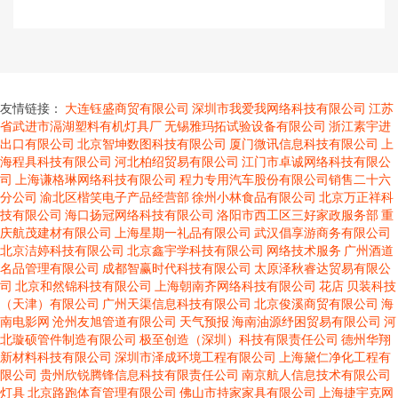
友情链接：
大连钰盛商贸有限公司
深圳市我爱我网络科技有限公司
江苏
省武进市滆湖塑料有机灯具厂
无锡雅玛拓试验设备有限公司
浙江素宇进
出口有限公司
北京智坤数图科技有限公司
厦门微讯信息科技有限公司
上
海程具科技有限公司
河北柏绍贸易有限公司
江门市卓诚网络科技有限公
司
上海谦格琳网络科技有限公司
程力专用汽车股份有限公司销售二十六
分公司
渝北区楷笑电子产品经营部
徐州小林食品有限公司
北京万正祥科
技有限公司
海口扬冠网络科技有限公司
洛阳市西工区三好家政服务部
重
庆航茂建材有限公司
上海星期一礼品有限公司
武汉倡享游商务有限公司
北京洁婷科技有限公司
北京鑫宇学科技有限公司
网络技术服务
广州酒道
名品管理有限公司
成都智赢时代科技有限公司
太原泽秋睿达贸易有限公
司
北京和然锦科技有限公司
上海朝南齐网络科技有限公司
花店
贝装科技
（天津）有限公司
广州天渠信息科技有限公司
北京俊溪商贸有限公司
海
南电影网
沧州友旭管道有限公司
天气预报
海南油源纾困贸易有限公司
河
北璇硕管件制造有限公司
极至创造（深圳）科技有限责任公司
德州华翔
新材料科技有限公司
深圳市泽成环境工程有限公司
上海黛仁净化工程有
限公司
贵州欣锐腾锋信息科技有限责任公司
南京航人信息技术有限公司
灯具
北京路跑体育管理有限公司
佛山市持家家具有限公司
上海捷宇克网