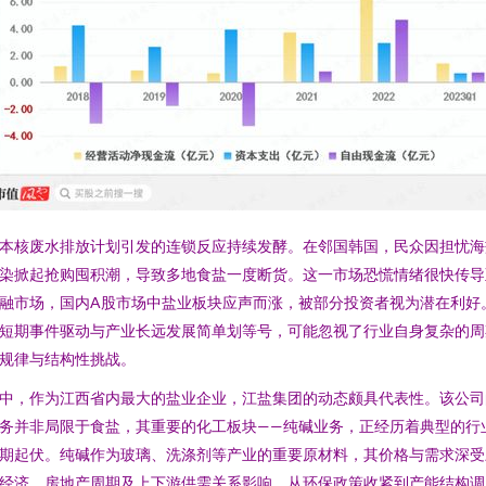
本核废水排放计划引发的连锁反应持续发酵。在邻国韩国，民众因担忧海
染掀起抢购囤积潮，导致多地食盐一度断货。这一市场恐慌情绪很快传导
融市场，国内A股市场中盐业板块应声而涨，被部分投资者视为潜在利好
短期事件驱动与产业长远发展简单划等号，可能忽视了行业自身复杂的周
规律与结构性挑战。
中，作为江西省内最大的盐业企业，江盐集团的动态颇具代表性。该公司
务并非局限于食盐，其重要的化工板块——纯碱业务，正经历着典型的行
期起伏。纯碱作为玻璃、洗涤剂等产业的重要原材料，其价格与需求深受
经济、房地产周期及上下游供需关系影响。从环保政策收紧到产能结构调