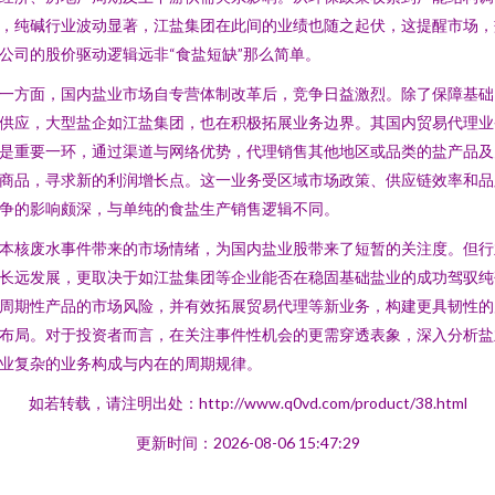
，纯碱行业波动显著，江盐集团在此间的业绩也随之起伏，这提醒市场，
公司的股价驱动逻辑远非“食盐短缺”那么简单。
一方面，国内盐业市场自专营体制改革后，竞争日益激烈。除了保障基础
供应，大型盐企如江盐集团，也在积极拓展业务边界。其国内贸易代理业
是重要一环，通过渠道与网络优势，代理销售其他地区或品类的盐产品及
商品，寻求新的利润增长点。这一业务受区域市场政策、供应链效率和品
争的影响颇深，与单纯的食盐生产销售逻辑不同。
本核废水事件带来的市场情绪，为国内盐业股带来了短暂的关注度。但行
长远发展，更取决于如江盐集团等企业能否在稳固基础盐业的成功驾驭纯
周期性产品的市场风险，并有效拓展贸易代理等新业务，构建更具韧性的
布局。对于投资者而言，在关注事件性机会的更需穿透表象，深入分析盐
业复杂的业务构成与内在的周期规律。
如若转载，请注明出处：http://www.q0vd.com/product/38.html
更新时间：2026-08-06 15:47:29