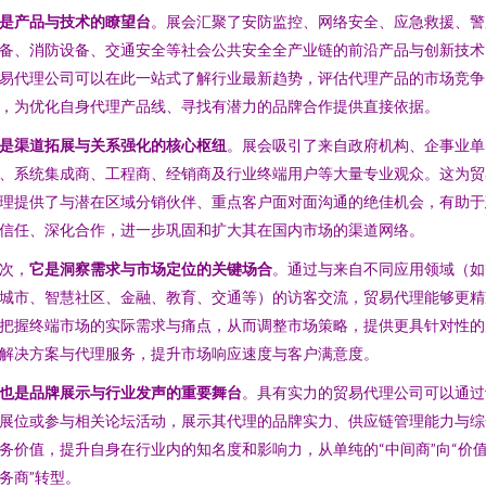
是产品与技术的瞭望台
。展会汇聚了安防监控、网络安全、应急救援、警
备、消防设备、交通安全等社会公共安全全产业链的前沿产品与创新技术
易代理公司可以在此一站式了解行业最新趋势，评估代理产品的市场竞争
，为优化自身代理产品线、寻找有潜力的品牌合作提供直接依据。
是渠道拓展与关系强化的核心枢纽
。展会吸引了来自政府机构、企事业单
、系统集成商、工程商、经销商及行业终端用户等大量专业观众。这为贸
理提供了与潜在区域分销伙伴、重点客户面对面沟通的绝佳机会，有助于
信任、深化合作，进一步巩固和扩大其在国内市场的渠道网络。
次，
它是洞察需求与市场定位的关键场合
。通过与来自不同应用领域（如
城市、智慧社区、金融、教育、交通等）的访客交流，贸易代理能够更精
把握终端市场的实际需求与痛点，从而调整市场策略，提供更具针对性的
解决方案与代理服务，提升市场响应速度与客户满意度。
也是品牌展示与行业发声的重要舞台
。具有实力的贸易代理公司可以通过
展位或参与相关论坛活动，展示其代理的品牌实力、供应链管理能力与综
务价值，提升自身在行业内的知名度和影响力，从单纯的“中间商”向“价
务商”转型。