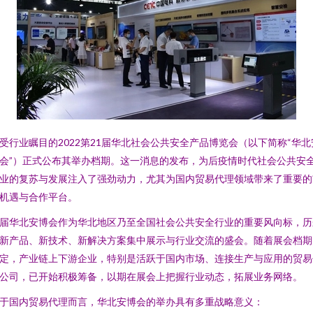
受行业瞩目的2022第21届华北社会公共安全产品博览会（以下简称“华北
会”）正式公布其举办档期。这一消息的发布，为后疫情时代社会公共安
业的复苏与发展注入了强劲动力，尤其为国内贸易代理领域带来了重要的
机遇与合作平台。
届华北安博会作为华北地区乃至全国社会公共安全行业的重要风向标，历
新产品、新技术、新解决方案集中展示与行业交流的盛会。随着展会档期
定，产业链上下游企业，特别是活跃于国内市场、连接生产与应用的贸易
公司，已开始积极筹备，以期在展会上把握行业动态，拓展业务网络。
于国内贸易代理而言，华北安博会的举办具有多重战略意义：