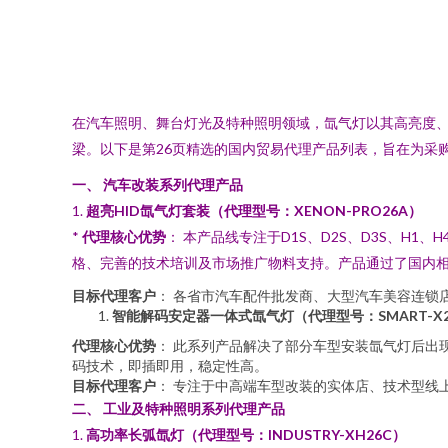
在汽车照明、舞台灯光及特种照明领域，氙气灯以其高亮度
梁。以下是第26页精选的国内贸易代理产品列表，旨在为采
一、 汽车改装系列代理产品
1.
超亮HID氙气灯套装（代理型号：XENON-PRO26A）
*
代理核心优势
： 本产品线专注于D1S、D2S、D3S、H1
格、完善的技术培训及市场推广物料支持。产品通过了国内
目标代理客户
： 各省市汽车配件批发商、大型汽车美容连锁
智能解码安定器一体式氙气灯（代理型号：SMART-X2
代理核心优势
： 此系列产品解决了部分车型安装氙气灯后出
码技术，即插即用，稳定性高。
目标代理客户
： 专注于中高端车型改装的实体店、技术型线
二、 工业及特种照明系列代理产品
1.
高功率长弧氙灯（代理型号：INDUSTRY-XH26C）