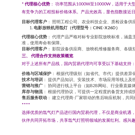
*
代理核心优势
： 功率范围从1000W至10000W，适
有竞争力的工程投标价格体系。产品光效高，显色指数接近
目标代理客户
： 照明工程公司、农业科技企业、质检设备供
电影放映机用氙灯（代理型号：CINE-X26D）
代理核心优势
： 代理产品严格对标专业影院放映标准，涵盖
准，使用寿命有保障。
目标代理客户
： 影院设备供应商、放映机维修服务商、各级
三、 代理合作支持政策概览
对于上述所有产品线，国内贸易代理均可享受以下基础支持
价格与区域保护
： 根据代理级别（如省代、市代）提供差异
技术与培训
： 提供产品知识、安装技术、市场应用等线上及
营销与推广
： 协同进行线上平台（如B2B网站、行业垂直
库存与物流
： 根据代理协议，可提供一定程度的备货支持或
售后服务联动
： 建立代理商-厂家联动的售后响应机制，共
****
选择优质的氙气灯产品进行国内贸易代理，不仅是商业机遇，
伙伴共同开拓市场，共享氙气灯照明领域的发展红利。感兴